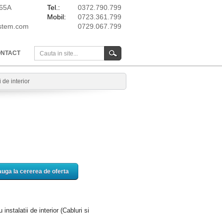
165A
Tel.:
0372.790.799
Mobil:
0723.361.799
ystem.com
0729.067.799
NTACT
i de interior
instalatii de interior (Cabluri si