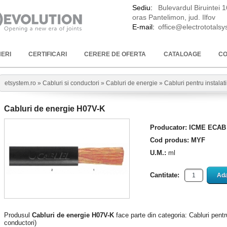
Sediu:
Bulevardul Biruintei 
oras Pantelimon, jud. Ilfov
E-mail:
office@electrototals
ERI
CERTIFICARI
CERERE DE OFERTA
CATALOAGE
CO
etsystem.ro »
Cabluri si conductori
»
Cabluri de energie
»
Cabluri pentru instalati
Cabluri de energie H07V-K
Producator: ICME ECAB
Cod produs: MYF
U.M.:
ml
Cantitate:
Produsul
Cabluri de energie H07V-K
face parte din categoria: Cabluri pentru 
conductori)