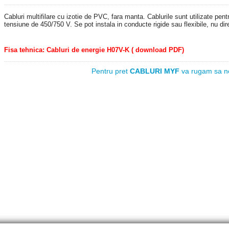
Cabluri multifilare cu izotie de PVC , fara manta. Cablurile sunt utilizate pentru
tensiune de 450/750 V. Se pot instala in conducte rigide sau flexibile, nu dir
Fisa tehnica: Cabluri de energie H07V-K ( download PDF)
Pentru pret
CABLURI MYF
va rugam sa ne