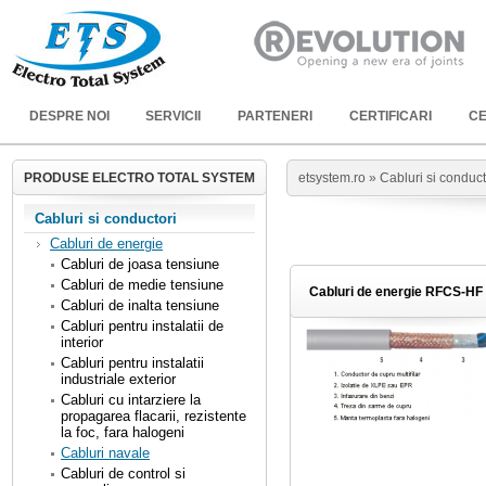
DESPRE NOI
SERVICII
PARTENERI
CERTIFICARI
CE
PRODUSE ELECTRO TOTAL SYSTEM
etsystem.ro »
Cabluri si conduct
Cabluri si conductori
Cabluri de energie
Cabluri de joasa tensiune
Cabluri de medie tensiune
Cabluri de energie RFCS-HF 
Cabluri de inalta tensiune
Cabluri pentru instalatii de
interior
Cabluri pentru instalatii
industriale exterior
Cabluri cu intarziere la
propagarea flacarii, rezistente
la foc, fara halogeni
Cabluri navale
Cabluri de control si