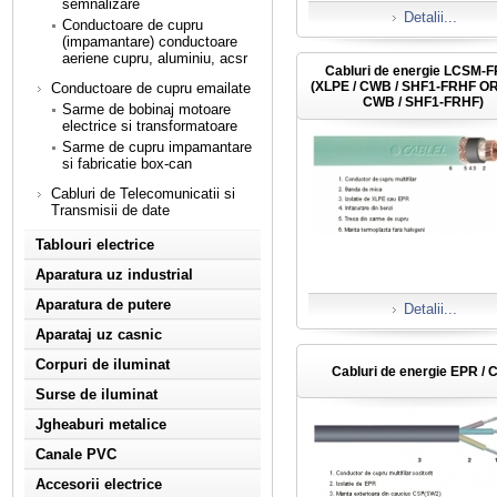
semnalizare
Detalii...
Conductoare de cupru
(impamantare) conductoare
aeriene cupru, aluminiu, acsr
Cabluri de energie LCSM-
(XLPE / CWB / SHF1-FRHF OR
Conductoare de cupru emailate
CWB / SHF1-FRHF)
Sarme de bobinaj motoare
electrice si transformatoare
Sarme de cupru impamantare
si fabricatie box-can
Cabluri de Telecomunicatii si
Transmisii de date
Tablouri electrice
Aparatura uz industrial
Aparatura de putere
Detalii...
Aparataj uz casnic
Corpuri de iluminat
Cabluri de energie EPR / 
Surse de iluminat
Jgheaburi metalice
Canale PVC
Accesorii electrice