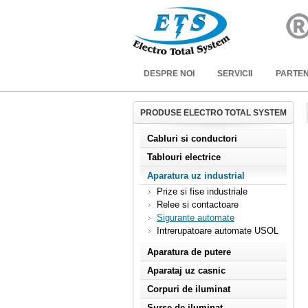
DESPRE NOI
SERVICII
PARTEN
PRODUSE ELECTRO TOTAL SYSTEM
Cabluri si conductori
Tablouri electrice
Aparatura uz industrial
Prize si fise industriale
Relee si contactoare
Sigurante automate
Intrerupatoare automate USOL
Aparatura de putere
Aparataj uz casnic
Corpuri de iluminat
Surse de iluminat