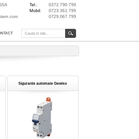
165A
Tel.:
0372.790.799
Mobil:
0723.361.799
ystem.com
0729.067.799
NTACT
Sigurante automate Gewiss