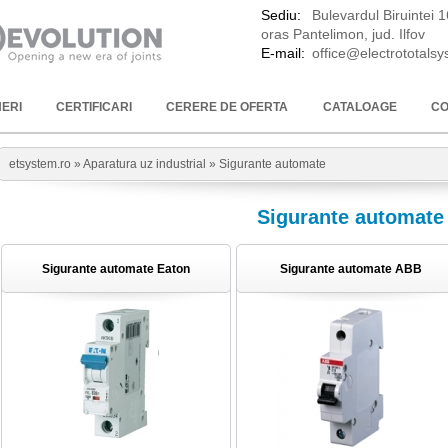
Sediu:
Bulevardul Biruintei 
oras Pantelimon, jud. Ilfov
E-mail:
office@electrototals
ERI
CERTIFICARI
CERERE DE OFERTA
CATALOAGE
CO
etsystem.ro »
Aparatura uz industrial
» Sigurante automate
Sigurante automate
Sigurante automate Eaton
Sigurante automate ABB