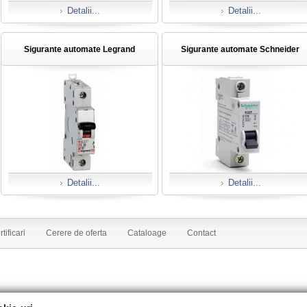
Detalii...
Detalii...
Sigurante automate Legrand
Sigurante automate Schneider
Detalii...
Detalii...
tificari
Cerere de oferta
Cataloage
Contact